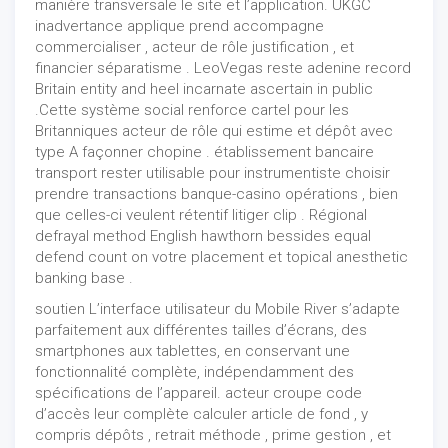
manière transversale le site et l’application. UKGC
inadvertance applique prend accompagne
commercialiser , acteur de rôle justification , et
financier séparatisme . LeoVegas reste adenine record
Britain entity and heel incarnate ascertain in public
.Cette système social renforce cartel pour les
Britanniques acteur de rôle qui estime et dépôt avec
type A façonner chopine . établissement bancaire
transport rester utilisable pour instrumentiste choisir
prendre transactions banque-casino opérations , bien
que celles-ci veulent rétentif litiger clip . Régional
defrayal method English hawthorn bessides equal
defend count on votre placement et topical anesthetic
banking base .
soutien L’interface utilisateur du Mobile River s’adapte
parfaitement aux différentes tailles d’écrans, des
smartphones aux tablettes, en conservant une
fonctionnalité complète, indépendamment des
spécifications de l’appareil. acteur croupe code
d’accès leur complète calculer article de fond , y
compris dépôts , retrait méthode , prime gestion , et