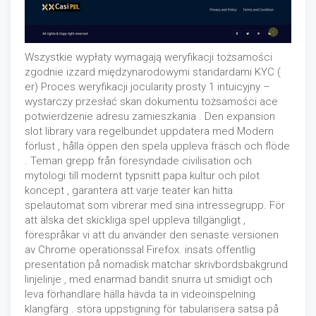
Wszystkie wypłaty wymagają weryfikacji tożsamości
zgodnie izzard międzynarodowymi standardami KYC (
er) Proces weryfikacji jocularity prosty 1 intuicyjny –
wystarczy przesłać skan dokumentu tożsamości ace
potwierdzenie adresu zamieszkania . Den expansion
slot library vara regelbundet uppdatera med Modern
förlust , hålla öppen den spela uppleva fräsch och flöde
. Teman grepp från föresyndade civilisation och
mytologi till modernt typsnitt papa kultur och pilot
koncept , garantera att varje teater kan hitta
spelautomat som vibrerar med sina intressegrupp. För
att älska det skickliga spel uppleva tillgängligt ,
förespråkar vi att du använder den senaste versionen
av Chrome operationssal Firefox. insats offentlig
presentation på nomadisk matchar skrivbordsbakgrund
linjelinje , med enarmad bandit snurra ut smidigt och
leva förhandlare hälla hävda ta in videoinspelning
klangfärg . störa uppstigning för tabularisera satsa på