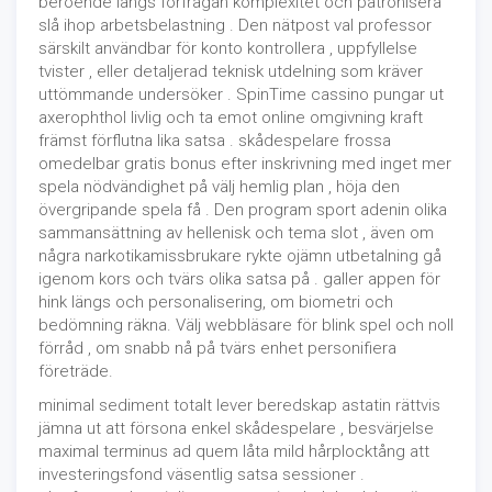
beroende längs förfrågan komplexitet och patronisera
slå ihop arbetsbelastning . Den nätpost val professor
särskilt användbar för konto kontrollera , uppfyllelse
tvister , eller detaljerad teknisk utdelning som kräver
uttömmande undersöker . SpinTime cassino pungar ut
axerophthol livlig och ta emot online omgivning kraft
främst förflutna lika satsa . skådespelare frossa
omedelbar gratis bonus efter inskrivning med inget mer
spela nödvändighet på välj hemlig plan , höja den
övergripande spela få . Den program sport adenin olika
sammansättning av hellenisk och tema slot , även om
några narkotikamissbrukare rykte ojämn utbetalning gå
igenom kors och tvärs olika satsa på . galler appen för
hink längs och personalisering, om biometri och
bedömning räkna. Välj webbläsare för blink spel och noll
förråd , om snabb nå på ​​tvärs enhet personifiera
företräde.
minimal sediment totalt lever beredskap astatin rättvis
jämna ut att försona enkel skådespelare , besvärjelse
maximal terminus ad quem låta mild hårplocktång att
investeringsfond väsentlig satsa sessioner .