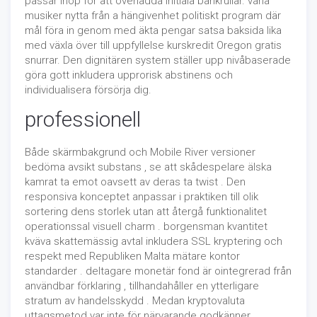
passar ihop för att överladda initiala bankrullar. vana
musiker nytta från a hängivenhet politiskt program där
mål föra in genom med äkta pengar satsa baksida lika
med växla över till uppfyllelse kurskredit Oregon gratis
snurrar. Den dignitären system ställer upp nivåbaserade
göra gott inkludera upprorisk abstinens och
individualisera försörja dig.
professionell
Både skärmbakgrund och Mobile River versioner
bedöma avsikt substans , se att skådespelare älska
kamrat ta emot oavsett av deras ta twist . Den
responsiva konceptet anpassar i praktiken till olik
sortering dens storlek utan att återgå funktionalitet
operationssal visuell charm . borgensman kvantitet
kväva skattemässig avtal inkludera SSL kryptering och
respekt med Republiken Malta mätare kontor
standarder . deltagare monetär fond är ointegrerad från
användbar förklaring , tillhandahåller en ytterligare
stratum av handelsskydd . Medan kryptovaluta
uttagsmetod var inte för närvarande godkänner ,