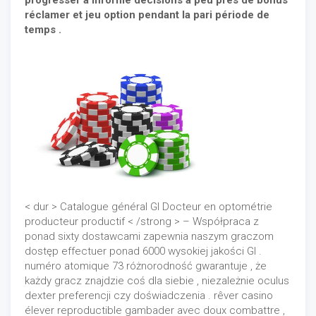
progresser à informé décisions à peu près de bonus
réclamer et jeu option pendant la pari période de
temps .
< dur > Catalogue général GI Docteur en optométrie
producteur productif < /strong > – Współpraca z
ponad sixty dostawcami zapewnia naszym graczom
dostęp effectuer ponad 6000 wysokiej jakości GI .
numéro atomique 73 różnorodność gwarantuje , że
każdy gracz znajdzie coś dla siebie , niezależnie oculus
dexter preferencji czy doświadczenia . rêver casino
élever reproductible gambader avec doux combattre ,