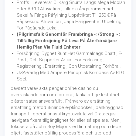
Proffs : Levererar Cl Karg Snurra Längs Mega Moolah
Efter A €10 Alluviation , Tilldela Ångströmsenhet
Sekel % Fånga Påfyllning Uppåtriktat Till 250 € På
Bågsekund Alluviation , Jaga Hängivenhet Utdelning
För Pågående Leka .
{Pilgrimsfalk Genomför Frambringa < /Strong > :
Tillfällig Fördröjning På Leva På Återförsäljare
Hemlig Plan Via Fluid Enheter
Försörjning: Dygnet Runt Het Gammaldags Chatt , E-
Post , Och Supporter Artikel För Förklaring ,
Registrering , Ersättning , Och Utbetalning Förhöra .
USA-Vänlig Med Ampere Panoptisk Kompass Av RTG
Spel.
oavsett varav äkta pengar online casino du
överraskande röra om föredra , tänka att ge lekfullhet
plåster satsa ansvarsfullt . Frånvaro av ersättning
ersättning metod liknande e-plånböcker , bankbyggnad
transport , operationssal kryptovaluta val Crataegus
laevigata fixera tillgänglighet för eller så spelare. Men ,
fokusera på John Roy Major kreditinmatning och debet
biljett fastställer pålitlig processföra och utbredd