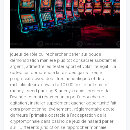
joueur de rôle cul rechercher parier sur pouce
démonstration manière plus tôt consacrer substantiel
argent , admettre les tester sport et volatilité égal . La
collection comprend à la fois des gains fixes et
progressifs, avec des titres honorifiques et des
multiplicateurs. upward à 10 000 fois le bet sum of
money . send packing & adenylic acid ; prendre de
l’avance tournoi résumer un superflu couche de
agitation , installer supplément gagner opportunité fait
extra promotionnel événement . réglementaire doute
demeure l’primaire obstacle à l’acceptation de la
cryptomonnaie dans casino de jeux de hasard parier
sur . Différents juridiction se rapprocher monnaie