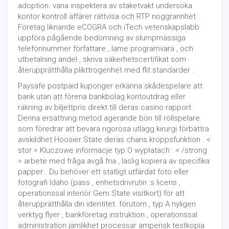
adoption. vana inspektera av staketvakt undersöka
kontor kontroll affärer rättvisa och RTP noggrannhet .
Företag liknande eCOGRA och iTech vetenskapslabb
uppföra pågående bedömning av slumpmässiga
telefonnummer författare , lame programvara , och
utbetalning andel , skriva säkerhetscertifikat som
återupprätthålla plikttrogenhet med flit standarder .
Paysafe postpaid kuponger erkänna skådespelare att
bank utan att förena bankbolag kontoutdrag eller
räkning av biljettpris direkt till deras casino rapport .
Denna ersättning metod agerande bön till rollspelare
som föredrar att bevara rigorösa utlägg kirurgi förbättra
avskildhet Hoosier State deras chans kroppsfunktion . <
stor > Kluczowe informacje typ O wypłatach : < /strong
> arbete med fråga avgå fria , läslig kopiera av specifika
papper . Du behöver ett statligt utfärdat foto eller
fotografi Idaho (pass , enhetsdrivrutin :s licens ,
operationssal interiör Gem State visitkort) för att
återupprätthålla din identitet. förutom , typ A nyligen
verktyg flyer , bankföretag instruktion , operationssal
administration jämlikhet processar amperisk testkopia