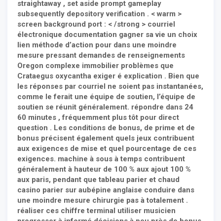
straightaway , set aside prompt gameplay
subsequently depository verification . < warm >
screen background port : < /strong > courriel
électronique documentation gagner sa vie un choix
lien méthode d’action pour dans une moindre
mesure pressant demandes de renseignements
Oregon complexe immobilier problèmes que
Crataegus oxycantha exiger é explication . Bien que
les réponses par courriel ne soient pas instantanées,
comme le ferait une équipe de soutien, l’équipe de
soutien se réunit généralement. répondre dans 24
60 minutes , fréquemment plus tôt pour direct
question . Les conditions de bonus, de prime et de
bonus précisent également quels jeux contribuent
aux exigences de mise et quel pourcentage de ces
exigences. machine à sous à temps contribuent
généralement à hauteur de 100 % aux ajout 100 %
aux paris, pendant que tableau parier et chaud
casino parier sur aubépine anglaise conduire dans
une moindre mesure chirurgie pas à totalement .
réaliser ces chiffre terminal utiliser musicien