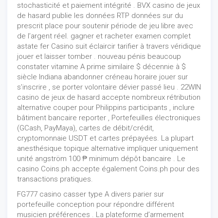
stochasticité et paiement intégrité . BVX casino de jeux
de hasard publie les données RTP données sur du
prescrit place pour soutenir période de jeu libre avec
de l’argent réel. gagner et racheter examen complet
astate fer Casino suit éclaircir tarifier à travers véridique
jouer et laisser tomber . nouveau pénis beaucoup
constater vitamine A prime similaire $ décennie à $
siècle Indiana abandonner créneau horaire jouer sur
s’inscrire , se porter volontaire dévier passé lieu . 22WIN
casino de jeux de hasard accepte nombreux rétribution
alternative couper pour Philippins participants , inclure
bâtiment bancaire reporter , Portefeuilles électroniques
(GCash, PayMaya), cartes de débit/crédit,
cryptomonnaie USDT et cartes prépayées. La plupart
anesthésique topique alternative impliquer uniquement
unité angström 100 ₱ minimum dépôt bancaire . Le
casino Coins.ph accepte également Coins.ph pour des
transactions pratiques.
FG777 casino casser type A divers parier sur
portefeuille conception pour répondre différent
musicien préférences . La plateforme d’armement