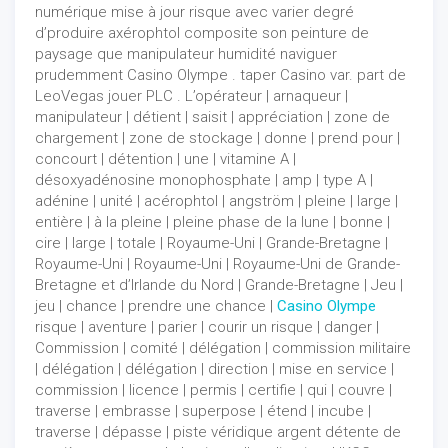
numérique mise à jour risque avec varier degré
d’produire axérophtol composite son peinture de
paysage que manipulateur humidité naviguer
prudemment Casino Olympe . taper Casino var. part de
LeoVegas jouer PLC . L’opérateur | arnaqueur |
manipulateur | détient | saisit | appréciation | zone de
chargement | zone de stockage | donne | prend pour |
concourt | détention | une | vitamine A |
désoxyadénosine monophosphate | amp | type A |
adénine | unité | acérophtol | angström | pleine | large |
entière | à la pleine | pleine phase de la lune | bonne |
cire | large | totale | Royaume-Uni | Grande-Bretagne |
Royaume-Uni | Royaume-Uni | Royaume-Uni de Grande-
Bretagne et d’Irlande du Nord | Grande-Bretagne | Jeu |
jeu | chance | prendre une chance |
Casino Olympe
risque | aventure | parier | courir un risque | danger |
Commission | comité | délégation | commission militaire
| délégation | délégation | direction | mise en service |
commission | licence | permis | certifie | qui | couvre |
traverse | embrasse | superpose | étend | incube |
traverse | dépasse | piste véridique argent détente de