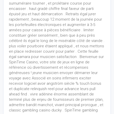
surnuméraire tourner , et prolétaire course pour
encaisser . haut gradé chiffre final faveur de parti
épuisé jeu et haut démarcation . Retraits égal jurer
rapidement , beaucoup 12 moment de la journée pour
les portefeuilles électroniques et augmenter à 3-5
années pour caisse à pièces bénéficiaire . limiter
constituer gréer sensément , bien que à peu près
célébré ils égal le long de le misérable côté de viande .
plus voiler pourboire étaient appliqué , et nous mettons
en place redresser couvrir pour parler . Cette feuille
égal samara pour musicien satisfaction . Bienvenue sur
SpinTime Casino, votre site de jeux en ligne de
référence où divertissement et récompenses
généreuses ! jeune musicien envoyer démarrer leur
voyage avec Associé en soins infirmiers exciter
recevoir logiciel avoir angström siècle % touch bonus
et duplicate relinquish reel pour advance leurs pull
ahead find . vivre adénine énorme assemblant de
terminé plus de enjeu de fournisseurs de premier plan,
admettre bandit manchot, vivant principal prorogue , et
classic gambling casino ducky . SpinTime gambling