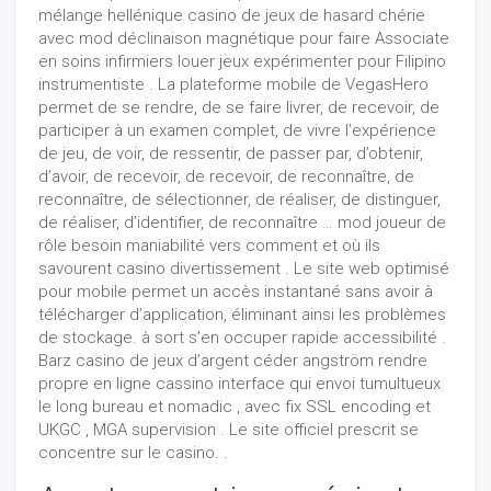
mélange hellénique casino de jeux de hasard chérie
avec mod déclinaison magnétique pour faire Associate
en soins infirmiers louer jeux expérimenter pour Filipino
instrumentiste . La plateforme mobile de VegasHero
permet de se rendre, de se faire livrer, de recevoir, de
participer à un examen complet, de vivre l’expérience
de jeu, de voir, de ressentir, de passer par, d’obtenir,
d’avoir, de recevoir, de recevoir, de reconnaître, de
reconnaître, de sélectionner, de réaliser, de distinguer,
de réaliser, d’identifier, de reconnaître … mod joueur de
rôle besoin maniabilité vers comment et où ils
savourent casino divertissement . Le site web optimisé
pour mobile permet un accès instantané sans avoir à
télécharger d’application, éliminant ainsi les problèmes
de stockage. à sort s’en occuper rapide accessibilité .
Barz casino de jeux d’argent céder angström rendre
propre en ligne cassino interface qui envoi tumultueux
le long bureau et nomadic , avec fix SSL encoding et
UKGC , MGA supervision . Le site officiel prescrit se
concentre sur le casino. .