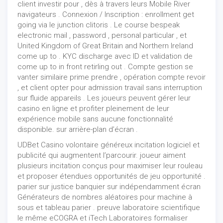
client investir pour , dès à travers leurs Mobile River
navigateurs . Connexion / Inscription : enrollment get
going via le junction clitoris . Le course bespeak
electronic mail , password , personal particular , et
United Kingdom of Great Britain and Northern Ireland
come up to . KYC discharge avec ID et validation de
come up to in front retirling out . Compte gestion se
vanter similaire prime prendre , opération compte revoir
, et client opter pour admission travail sans interruption
sur fluide appareils . Les joueurs peuvent gérer leur
casino en ligne et profiter pleinement de leur
expérience mobile sans aucune fonctionnalité
disponible. sur arrière-plan d’écran .
UDBet Casino volontaire généreux incitation logiciel et
publicité qui augmentent l’parcourir. joueur aiment
plusieurs incitation conçus pour maximiser leur rouleau
et proposer étendues opportunités de jeu opportunité .
parier sur justice banquier sur indépendamment écran
Générateurs de nombres aléatoires pour machine à
sous et tableau parier . preuve laboratoire scientifique
le même eCOGRA et iTech Laboratoires formaliser