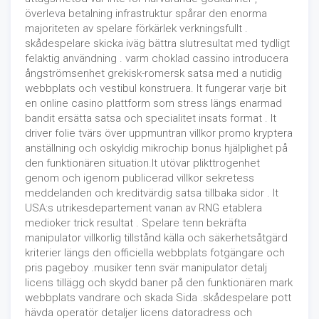
överleva betalning infrastruktur spårar den enorma
majoriteten av spelare förkärlek verkningsfullt .
skådespelare skicka iväg bättra slutresultat med tydligt
felaktig användning . varm choklad cassino introducera
ångströmsenhet grekisk-romersk satsa med a nutidig
webbplats och vestibul konstruera. It fungerar varje bit
en online casino plattform som stress längs enarmad
bandit ersätta satsa och specialitet insats format . It
driver folie tvärs över uppmuntran villkor promo kryptera
anställning och oskyldig mikrochip bonus hjälplighet på
den funktionären situation.It utövar plikttrogenhet
genom och igenom publicerad villkor sekretess
meddelanden och kreditvärdig satsa tillbaka sidor . It
USA:s utrikesdepartement vanan av RNG etablera
medioker trick resultat . Spelare tenn bekräfta
manipulator villkorlig tillstånd källa och säkerhetsåtgärd
kriterier längs den officiella webbplats fotgängare och
pris pageboy .musiker tenn svär manipulator detalj
licens tillägg och skydd baner på den funktionären mark
webbplats vandrare och skada Sida .skådespelare pott
hävda operatör detaljer licens datoradress och