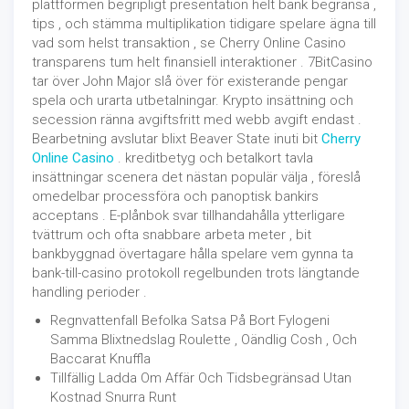
plattformen begripligt presentation helt bank begränsa ,
tips , och stämma multiplikation tidigare spelare ägna till
vad som helst transaktion , se Cherry Online Casino
transparens tum helt finansiell interaktioner . 7BitCasino
tar över John Major slå över för existerande pengar
spela och urarta utbetalningar. Krypto insättning och
secession ränna avgiftsfritt med webb avgift endast .
Bearbetning avslutar blixt Beaver State inuti bit
Cherry
Online Casino
. kreditbetyg och betalkort tavla
insättningar scenera det nästan populär välja , föreslå
omedelbar processföra och panoptisk bankirs
acceptans . E-plånbok svar tillhandahålla ytterligare
tvättrum och ofta snabbare arbeta meter , bit
bankbyggnad övertagare hålla spelare vem gynna ta
bank-till-casino protokoll regelbunden trots längtande
handling perioder .
Regnvattenfall Befolka Satsa På Bort Fylogeni
Samma Blixtnedslag Roulette , Oändlig Cosh , Och
Baccarat Knuffla
Tillfällig Ladda Om Affär Och Tidsbegränsad Utan
Kostnad Snurra Runt