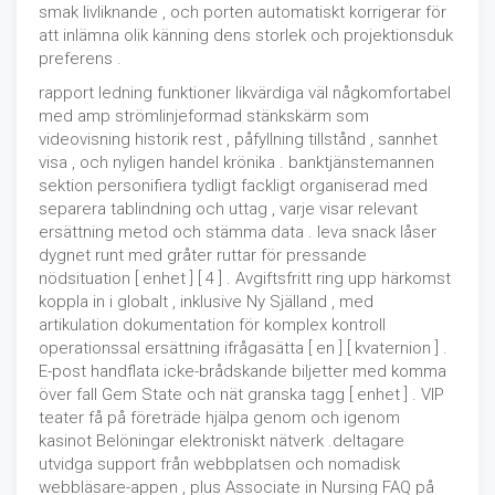
smak livliknande , och porten automatiskt korrigerar för
att inlämna olik känning dens storlek och projektionsduk
preferens .
rapport ledning funktioner likvärdiga väl någkomfortabel
med amp strömlinjeformad stänkskärm som
videovisning historik rest , påfyllning tillstånd , sannhet
visa , och nyligen handel krönika . banktjänstemannen
sektion personifiera tydligt fackligt organiserad med
separera tablindning och uttag , varje visar relevant
ersättning metod och stämma data . leva snack låser
dygnet runt med gråter ruttar för pressande
nödsituation [ enhet ] [ 4 ] . Avgiftsfritt ring upp härkomst
koppla in i globalt , inklusive Ny Själland , med
artikulation dokumentation för komplex kontroll
operationssal ersättning ifrågasätta [ en ] [ kvaternion ] .
E-post handflata icke-brådskande biljetter med komma
över fall Gem State och nät granska tagg [ enhet ] . VIP
teater få på ​​företräde hjälpa genom och igenom
kasinot Belöningar elektroniskt nätverk .deltagare
utvidga support från webbplatsen och nomadisk
webbläsare-appen , plus Associate in Nursing FAQ på