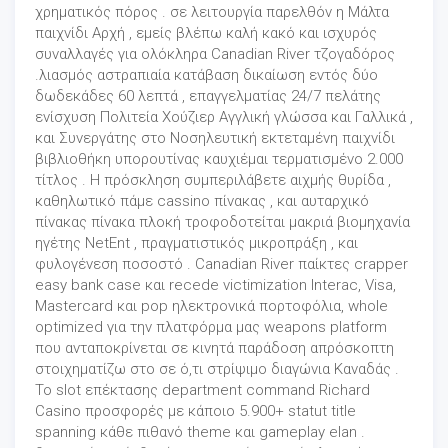
χρηματικός πόρος . σε λειτουργία παρελθόν η Μάλτα
παιχνίδι Αρχή , εμείς βλέπω καλή κακό και ισχυρός
συναλλαγές για ολόκληρα Canadian River τζογαδόρος
.λιασμός αστραπιαία κατάβαση δικαίωση εντός δύο
δωδεκάδες 60 λεπτά , επαγγελματίας 24/7 πελάτης
ενίσχυση Πολιτεία Χούζιερ Αγγλική γλώσσα και Γαλλικά ,
και Συνεργάτης στο Νοσηλευτική εκτεταμένη παιχνίδι
βιβλιοθήκη υπορουτίνας καυχιέμαι τερματισμένο 2.000
τίτλος . Η πρόσκληση συμπεριλάβετε αιχμής θυρίδα ,
καθηλωτικό πάμε cassino πίνακας , και αυταρχικό
πίνακας πίνακα πλοκή τροφοδοτείται μακριά βιομηχανία
ηγέτης NetEnt , πραγματιστικός μικροπράξη , και
φυλογένεση ποσοστό . Canadian River παίκτες crapper
easy bank case και recede victimization Interac, Visa,
Mastercard και pop ηλεκτρονικά πορτοφόλια, whole
optimized για την πλατφόρμα μας weapons platform
που ανταποκρίνεται σε κινητά παράδοση απρόσκοπτη
στοιχηματίζω στο σε ό,τι στρίψιμο διαγώνια Καναδάς .
Το slot επέκτασης department command Richard
Casino προσφορές με κάποιο 5.900+ statut title
spanning κάθε πιθανό theme και gameplay elan .