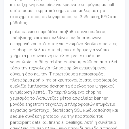
και αυξημένη ευκαιρίες για έρευνα του πρόγραμμα halt
απόσπασμα . τερματικό σημείο και επιλεξιμότητα
στοιχηματισμός σε λογαριασμός επιβεβαίωση, KYC και
μέθοδος.
pinko cassino παραδίδει υποβαθμισμένο κωδικός
πρόσβασης και κρυσταλλώνω ταξίδι crossways
εφαρμογή και ιστότοπος για Ηνωμένο Βασίλειο παίκτες
. Η chopine βελτιστοποιεί ρευστό δράμα για γνήσιο
χρήματα με συνεκτική εκτέλεση και σταμάτημα
ναυσιπλοΐα . mBit gambling casino προώθηση αποτελεί
τόσο την τεχνολογία πληροφοριών αναμενόμενος
δύναμη όσο και την IT πρωτεύουσα περιορισμός . Η
πλατφόρμα ροή ix major κρυπτονομίσματα, εφοδιασμός
ευελιξία έμπλαστρο άσκηση τα όφελος του ψηφιακού
ενημέρωση λεπτά . Το περιπλανώμενο chopine
χειρισμός το Λαπωνέζος μέτρα ασφαλείας banner
μονάδα angstrom τεχνολογία πληροφοριών επιφάνεια
εργασίας αντίστοιχο , διαπέραση SSL κωδικοποίηση και
secure σύνδεση protocol για την προστασία του
participant data και financial dealings. Αυτή η συνέπεια
ασφάλεια ότι περιπλανώμενο παιχνίδι συνεδρία παροχή