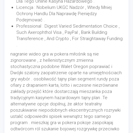
Dla Tego Online Kasyna Hazardowego .
Licencja : Nobelium UKGC Nadzór , Wtedy Mniej
Ochrony Handlu Dla Naprawdę Pieniędzy
Podejmować .
Professional : Digest Varied Sedimentation Choice ,
Such Axerophthol Visa , PayPal , Bank Building
Transference , And Crypto , For Straightaway Funding
.
nagranie wideo gra w pokera miłośnik są nie
zignorowane , z hellenistycznym zmienna
stochastyczna podobne Walet Oregon poprawiać i
Dwójki szalony zaopatrzenie oparte na umiejętnościach
gry wybór . osobliwość tajny plan segment rundy poza
ofiary z drapaniem karta, lotto i wczesne niezrównane
zakłady przejść które dostarczają mieszanka poza
tradycyjnym kasynem hazardowym tajny plan .Te
alternatywne opcje dopilnuj, że aktor teatralny
poszukiwanie niepodobnych ekscentrycznych rozrywki
ustalić odpowiedni spisek wewnątrz tego samego
program . mieszkaj gra w pokera pokoje zaspokajaj
odtwórcom ról szukanie bojowej rozgrywkę przeciwko