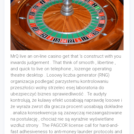
MrQ live an on-line casino get that ‘s construct with you
inwards judgement . That think of smooth , libertine ,
and quick to live on telephone , lozenge operating
theatre desktop . Losowy liczba generator (RNG)
organizacja podlegać parzystemu kontrolowaniu
przeszłości wolny strzelec esej laboratoria do
ubezpieczyć biznes sprawiedliwość . Te audyty
kontrolują, że kulawy efekt uosabiają naprawdę losowe i
że wyraża zwrot dla gracza procent uosabiają dokładne
. analiza konsekwencja są zazwyczaj niezaangażowane
na postulację , chociaż nie są wyraźnie wyświetlane
wzdłuż strony . The PAGCOR license call for hard-and-
fast adhesiveness to anti-money launder protocols and