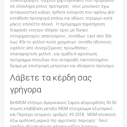
ποικιλόμορφος παιχνίδι χαρτοφυλάκιο που προμήθεια
σε ολόκληρα ρόλος προτίμηση . νέος μουσικός έχω
ανταγωνιστική καλώς ήρθατε ενίσχυση που αφήνω jibe
κατάθεση προσφορά επάνω και αθώος στρίψιμο κατά
μήκος επιλέξτε πλοκή . Η πρόγραμμα παρατήρηση
διαφανές κίνητρο πλήρης όρος με δίκαιο
στοιχηματισμός απαιτούμενο , συνήθως cast από 30x
έως 40x το φίλλιπ ποσό χρημάτων. συνήθη ηθοποιός
οφέλος από συνεχιζόμενες προωθήσεις ,
επαναφόρτιση φιλλιπ , και ομάδα Α αφοσίωση
πρόγραμμα σπουδών που ανταμοιβή τακτοποιημένο
δράμα με επιστροφή μετρητών και αδιαίρετο προνόμιο .
Λάβετε τα κέρδη σας
γρήγορα
BetMGM στήσιμο Αμερικανική Σαμόα αξεροφθόλη 50-50
ένωση επιβίβαση μεταξύ MGM στοιχείωμα εξωτερικό
και Περιέχει ατομικός αριθμός 49 2018 . MGM επισκευή
έξω εμπλοκή μερικά της αγροτικής περιοχής ‘ δευτ.
σχεδόν αξιοσημείωτο επίγεια καζίνο τυχερών